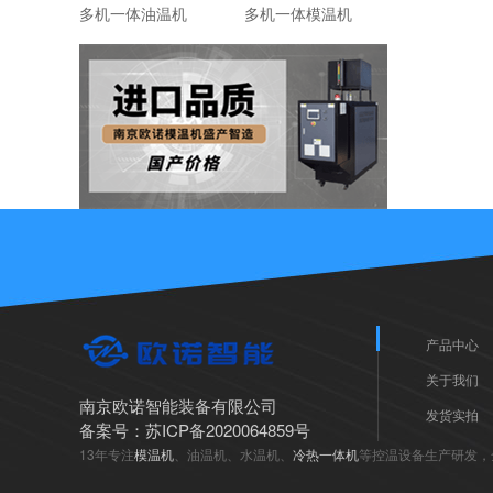
多机一体油温机
多机一体模温机
产品中心
关于我们
南京欧诺智能装备有限公司
发货实拍
备案号：
苏ICP备2020064859号
13年专注
模温机
、油温机、水温机、
冷热一体机
等控温设备生产研发，