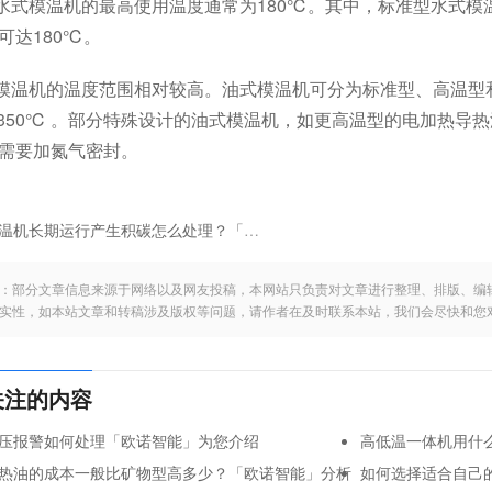
水式模温机
的最高使用温度通常为180℃。其中，标准型水式模
可达180℃。
模温机的温度范围相对较高。油式模温机可分为标准型、高温型和
和350℃ 。部分特殊设计的油式模温机，如更高温型的
电加热导热
需要加氮气密封。
温机长期运行产生积碳怎么处理？「欧诺智能」解答
：部分文章信息来源于网络以及网友投稿，本网站只负责对文章进行整理、排版、编
实性，如本站文章和转稿涉及版权等问题，请作者在及时联系本站，我们会尽快和您
关注的内容
压报警如何处理「欧诺智能」为您介绍
高低温一体机用什
热油的成本一般比矿物型高多少？「欧诺智能」分析
如何选择适合自己